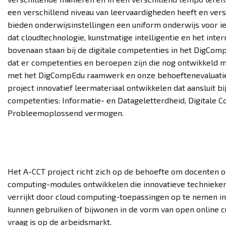
een verschillend niveau van leervaardigheden heeft en vers
bieden onderwijsinstellingen een uniform onderwijs voor i
dat cloudtechnologie, kunstmatige intelligentie en het inte
bovenaan staan bij de digitale competenties in het DigCo
dat er competenties en beroepen zijn die nog ontwikkeld m
met het DigCompEdu raamwerk en onze behoeftenevaluatie
project innovatief leermateriaal ontwikkelen dat aansluit b
competenties: Informatie- en Datageletterdheid, Digitale Co
Probleemoplossend vermogen.
Het A-CCT project richt zich op de behoefte om docenten op 
computing-modules ontwikkelen die innovatieve technieken
verrijkt door cloud computing-toepassingen op te nemen i
kunnen gebruiken of bijwonen in de vorm van open online c
vraag is op de arbeidsmarkt.