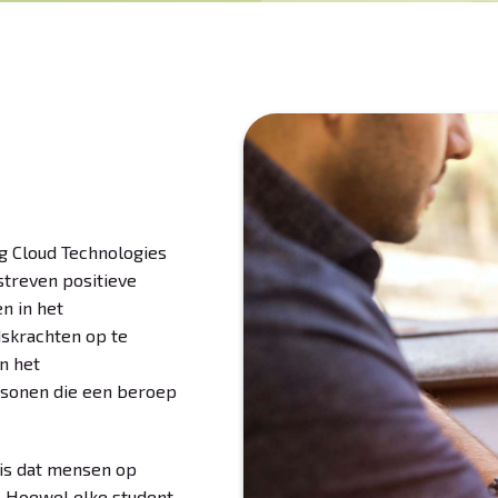
ng Cloud Technologies
streven positieve
n in het
skrachten op te
n het
rsonen die een beroep
 is dat mensen op
. Hoewel elke student