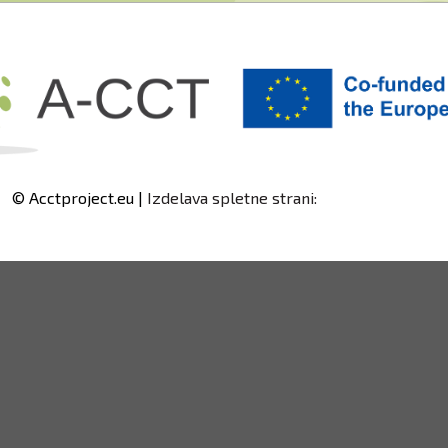
© Acctproject.eu |
Izdelava spletne strani: