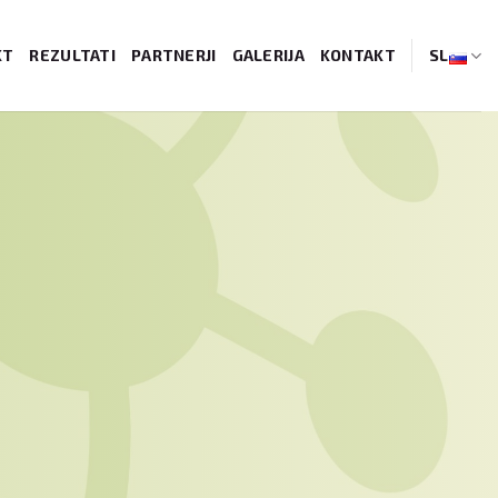
KT
REZULTATI
PARTNERJI
GALERIJA
KONTAKT
SL