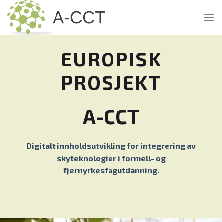
Skip
to
content
EUROPISK
PROSJEKT
A-CCT
Digitalt innholdsutvikling for integrering av
skyteknologier i formell- og
fjernyrkesfagutdanning.