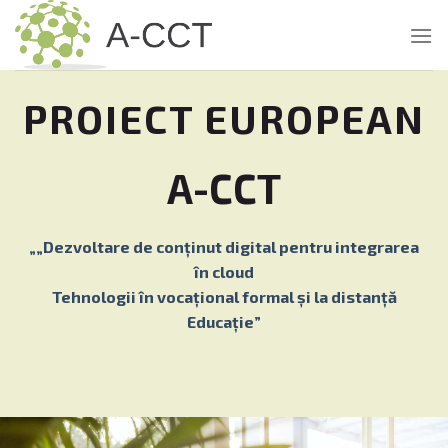
Skip
to
content
PROIECT EUROPEAN
A-CCT
„„Dezvoltare de conținut digital pentru integrarea
în cloud
Tehnologii în vocațional formal și la distanță
Educaţie”